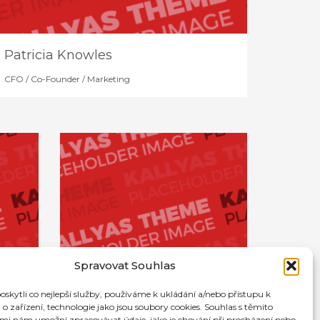
Patricia Knowles
CFO / Co-Founder / Marketing
Spravovat Souhlas
kytli co nejlepší služby, používáme k ukládání a/nebo přístupu k
o zařízení, technologie jako jsou soubory cookies. Souhlas s těmito
mi nám umožní zpracovávat údaje, jako je chování při procházení nebo