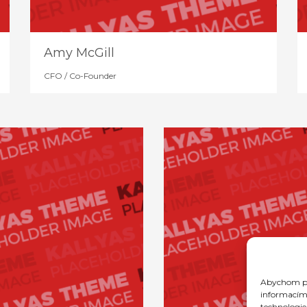
Amy McGill
CFO / Co-Founder
Abychom pos
informacím 
technologie