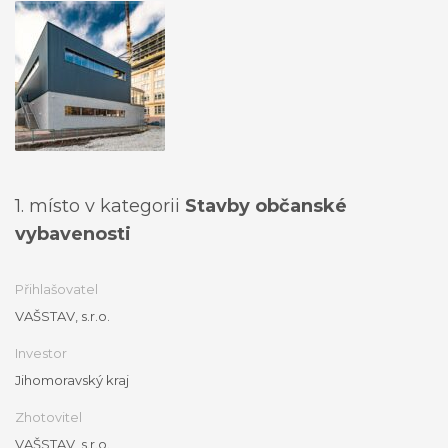
1. místo v kategorii
Stavby občanské
vybavenosti
Přihlašovatel
VAŠSTAV, s.r.o.
Investor
Jihomoravský kraj
Zhotovitel
VAŠSTAV, s.r.o.