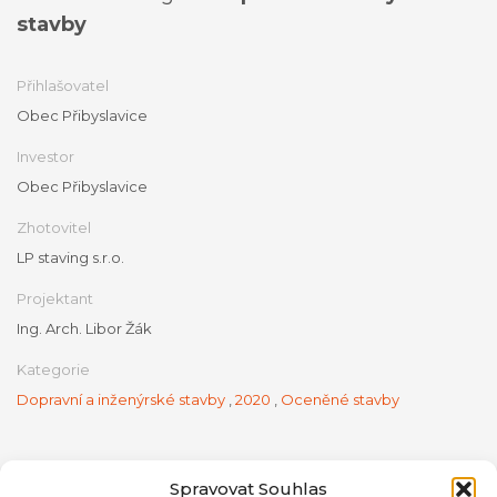
stavby
Přihlašovatel
Obec Přibyslavice
Investor
Obec Přibyslavice
Zhotovitel
LP staving s.r.o.
Projektant
Ing. Arch. Libor Žák
Kategorie
Dopravní a inženýrské stavby
,
2020
,
Oceněné stavby
Spravovat Souhlas