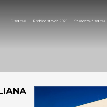
O soutěži
Přehled staveb 2025
Studentská soutěž
LIANA