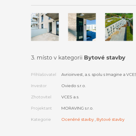
3. místo v kategorii
Bytové stavby
Přihlašovatel
Avrioinvest, a.s. spolu s Imagine a VCES
Investor
Oviedo s.r.o.
Zhotovitel
VCES a.s.
Projektant
MORAVING s.r.o.
Kategorie
Oceněné stavby
,
Bytové stavby