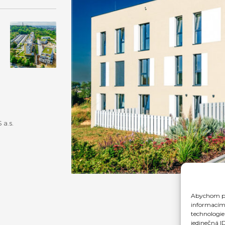
 a.s.
Abychom pos
informacím 
technologie
jedinečná I