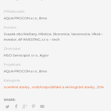
Přihlašovatel
AQUA PROCON s.r.o., Brno
Investor
Svazek obcí Kelčany, Milotice, Skoronice, Vacenovice, Vlkoš –
investor, AP INVESTING, s.r.o. – tech
Zhotovitel
MSO Servis spol. s r.o., Kyjov
Projektant
AQUA PROCON s.r.o., Brno
Kategorie
oceněné stavby
,
vodohospodářské a ekologické stavby
,
2014