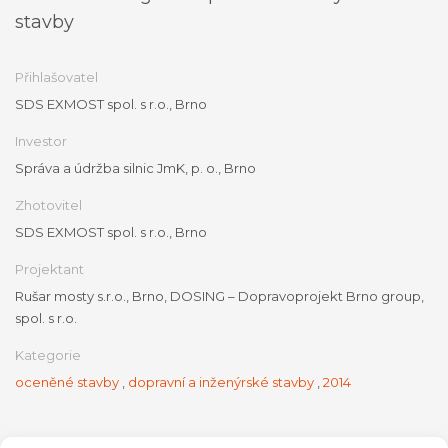
stavby
Přihlašovatel
SDS EXMOST spol. s r.o., Brno
Investor
Správa a údržba silnic JmK, p. o., Brno
Zhotovitel
SDS EXMOST spol. s r.o., Brno
Projektant
Rušar mosty s.r.o., Brno, DOSING – Dopravoprojekt Brno group,
spol. s r.o.
Kategorie
oceněné stavby
,
dopravní a inženýrské stavby
,
2014