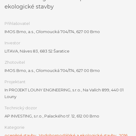
ekologické stavby
Přihlašovatel
IMOS Brno, a.s., Olomoucká 704/174, 627 00 Brno
Investor
LITAVA, Náves 83, 683 52 Šaratice
Zhotovitel
IMOS Brno, a.s., Olomoucká 704/174, 627 00 Brno
Projektant
In PROJEKT LOUNY ENGINEERING, s.r.o., Na Valích 899, 440 01
Louny
Technický dozor
AP INVESTING, s.r.o., Palackého tř. 12, 612 00 Brno
Kategorie
oceněné stavby
,
Vodohospodářské a ekologické stavby
,
2016