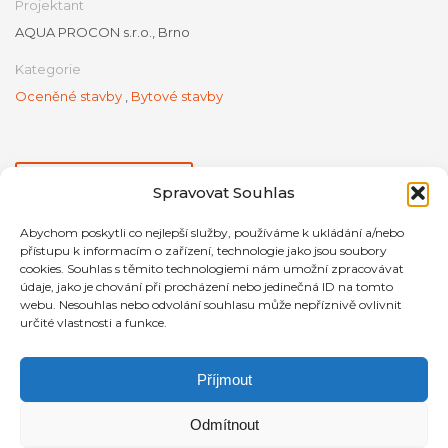
Projektant
AQUA PROCON s.r.o., Brno
Kategorie
Oceněné stavby
,
Bytové stavby
Videoprezentace
Spravovat Souhlas
Abychom poskytli co nejlepší služby, používáme k ukládání a/nebo
přístupu k informacím o zařízení, technologie jako jsou soubory
cookies. Souhlas s těmito technologiemi nám umožní zpracovávat
údaje, jako je chování při procházení nebo jedinečná ID na tomto
webu. Nesouhlas nebo odvolání souhlasu může nepříznivě ovlivnit
určité vlastnosti a funkce.
Příjmout
Odmítnout