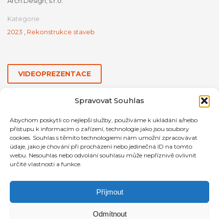
Arch.Design, s.r.o.
Kategorie
2023
,
Rekonstrukce staveb
VIDEOPREZENTACE
Spravovat Souhlas
Abychom poskytli co nejlepší služby, používáme k ukládání a/nebo
přístupu k informacím o zařízení, technologie jako jsou soubory
cookies. Souhlas s těmito technologiemi nám umožní zpracovávat
údaje, jako je chování při procházení nebo jedinečná ID na tomto
webu. Nesouhlas nebo odvolání souhlasu může nepříznivě ovlivnit
určité vlastnosti a funkce.
Příjmout
Odmítnout