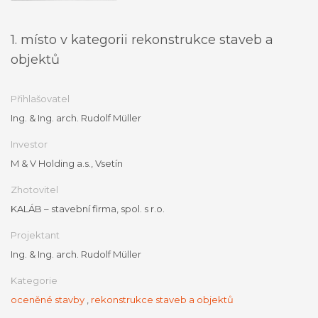
1. místo v kategorii rekonstrukce staveb a
objektů
Přihlašovatel
Ing. & Ing. arch. Rudolf Müller
Investor
M & V Holding a.s., Vsetín
Zhotovitel
KALÁB – stavební firma, spol. s r.o.
Projektant
Ing. & Ing. arch. Rudolf Müller
Kategorie
oceněné stavby
,
rekonstrukce staveb a objektů