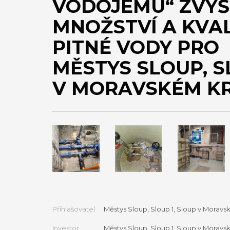
VODOJEMU“ ZVÝŠ
MNOŽSTVÍ A KVAL
PITNÉ VODY PRO
MĚSTYS SLOUP, 
V MORAVSKÉM K
Přihlašovatel
Městys Sloup, Sloup 1, Sloup v Morav
Investor
Městys Sloup, Sloup 1, Sloup v Morav