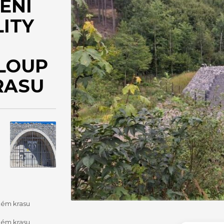
ENÍ
ITY
SLOUP
RASU
ském krasu
ském krasu