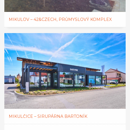
MIKULOV – 42&CZECH, PRŮMYSLOVÝ KOMPLEX
MIKULČICE – SIRUPÁRNA BARTONÍK