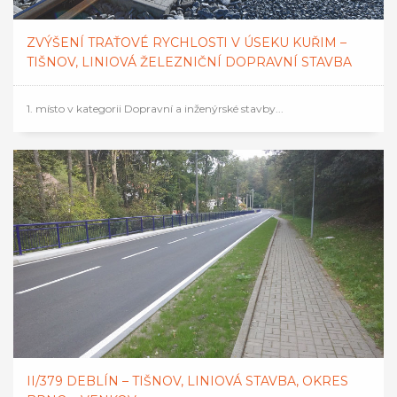
ZVÝŠENÍ TRAŤOVÉ RYCHLOSTI V ÚSEKU KUŘIM –
TIŠNOV, LINIOVÁ ŽELEZNIČNÍ DOPRAVNÍ STAVBA
1. místo v kategorii Dopravní a inženýrské stavby...
II/379 DEBLÍN – TIŠNOV, LINIOVÁ STAVBA, OKRES