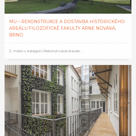
MU – REKONSTRUKCE A DOSTAVBA HISTORICKÉHO
AREÁLU FILOZOFICKÉ FAKULTY ARNE NOVÁKA,
BRNO
2. místo v kategorii Rekonstrukce staveb...