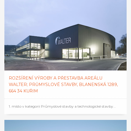
ROZŠÍŘENÍ VÝROBY A PŘESTAVBA AREÁLU
WALTER; PRŮMYSLOVÉ STAVBY, BLANENSKÁ 1289,
664 34 KUŘIM
1. místo v kategorii Průmyslové stavby a technologické stavby...