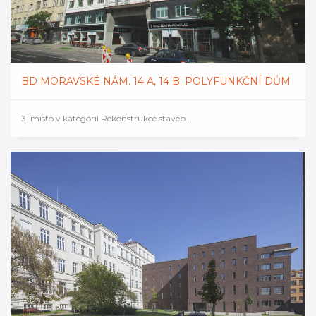
BD MORAVSKÉ NÁM. 14 A, 14 B; POLYFUNKČNÍ DŮM
3. místo v kategorii Rekonstrukce staveb...