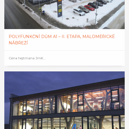
POLYFUNKČNÍ DŮM A1 – II. ETAPA, MALOMĚŘICKÉ
NÁBŘEŽÍ
Cena hejtmana JmK...