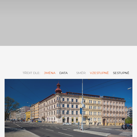
TŘÍDIT DLE:
JMÉNA
DATA
SMĚR:
VZESTUPNĚ
SESTUPNĚ