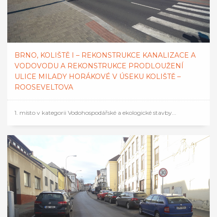
BRNO, KOLIŠTĚ I – REKONSTRUKCE KANALIZACE A
VODOVODU A REKONSTRUKCE PRODLOUŽENÍ
ULICE MILADY HORÁKOVÉ V ÚSEKU KOLIŠTĚ –
ROOSEVELTOVA
1. místo v kategorii Vodohospodářské a ekologické stavby...