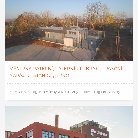
MĚNÍRNA PÁTEŘNÍ, PÁTEŘNÍ UL., BRNO, TRAKČNÍ
NAPÁJECÍ STANICE, BRNO
2. místo v kategorii Průmyslové stavby a technologické stavby...