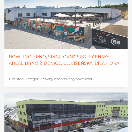
BOWLING BRNO, SPORTOVNĚ SPOLEČENSKÝ
AREÁL BRNO ŽIDENICE, UL. LÍŠEŇSKÁ, BÍLÁ HORA
1. místo v kategorii Stavby občanské vybavenosti...