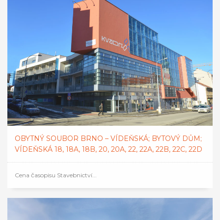
OBYTNÝ SOUBOR BRNO – VÍDEŇSKÁ; BYTOVÝ DŮM;
VÍDEŇSKÁ 18, 18A, 18B, 20, 20A, 22, 22A, 22B, 22C, 22D
Cena časopisu Stavebnictví...