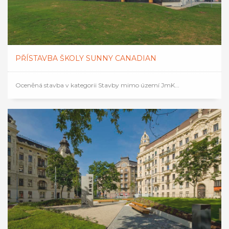
PŘÍSTAVBA ŠKOLY SUNNY CANADIAN
Oceněná stavba v kategorii Stavby mimo území JmK...