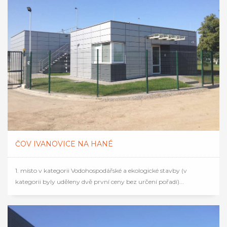
ČOV IVANOVICE NA HANÉ
1. místo v kategorii Vodohospodářské a ekologické stavby (v
kategorii byly uděleny dvě první ceny bez určení pořadí)...