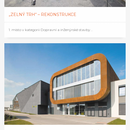
„ZELNÝ TRH“ – REKONSTRUKCE
1. místo v kategorii Dopravní a inženýrské stavby...