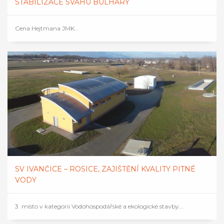
STABILIZACE SVAHU BULHARY
Cena Hejtmana JMK...
SV IVANČICE – ROSICE, ZAJIŠTĚNÍ KVALITY PITNÉ
VODY
3. místo v kategorii Vodohospodářské a ekologické stavby...