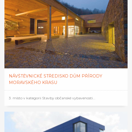
NÁVŠTĚVNICKÉ STŘEDISKO DŮM PŘÍRODY
MORAVSKÉHO KRASU
3. místo v kategorii Stavby občanské vybavenosti...