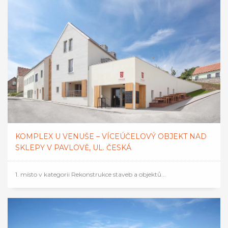
KOMPLEX U VENUŠE – VÍCEÚČELOVÝ OBJEKT NAD
SKLEPY V PAVLOVĚ, UL. ČESKÁ
1. místo v kategorii Rekonstrukce staveb a objektů...