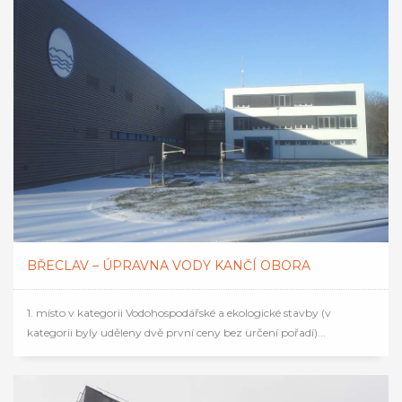
BŘECLAV – ÚPRAVNA VODY KANČÍ OBORA
1. místo v kategorii Vodohospodářské a ekologické stavby (v
kategorii byly uděleny dvě první ceny bez určení pořadí)...