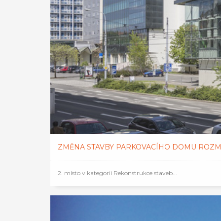
ZMĚNA STAVBY PARKOVACÍHO DOMU ROZMA
2. místo v kategorii Rekonstrukce staveb...