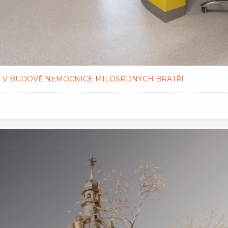
22 V BUDOVĚ NEMOCNICE MILOSRDNÝCH BRATŘÍ