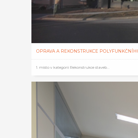
OPRAVA A REKONSTRUKCE POLYFUNKČNÍHO 
1. místo v kategorii Rekonstrukce staveb...