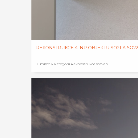
REKONSTRUKCE 4. NP OBJEKTU SO21 A SO
3. místo v kategorii Rekonstrukce staveb...