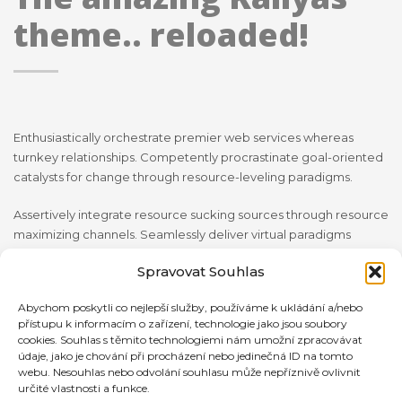
theme.. reloaded!
Enthusiastically orchestrate premier web services whereas
turnkey relationships. Competently procrastinate goal-oriented
catalysts for change through resource-leveling paradigms.
Assertively integrate resource sucking sources through resource
maximizing channels. Seamlessly deliver virtual paradigms
through web-enabled value. Progressively parallel task turnkey
Spravovat Souhlas
materials without effective leadership oriented catalysts for
change through.
Abychom poskytli co nejlepší služby, používáme k ukládání a/nebo
přístupu k informacím o zařízení, technologie jako jsou soubory
cookies. Souhlas s těmito technologiemi nám umožní zpracovávat
Assertively integrate resource sucking sources through resource
údaje, jako je chování při procházení nebo jedinečná ID na tomto
maximizing channels. Seamlessly deliver virtual paradigms
webu. Nesouhlas nebo odvolání souhlasu může nepříznivě ovlivnit
through web-enabled value. Progressively parallel task turnkey
určité vlastnosti a funkce.