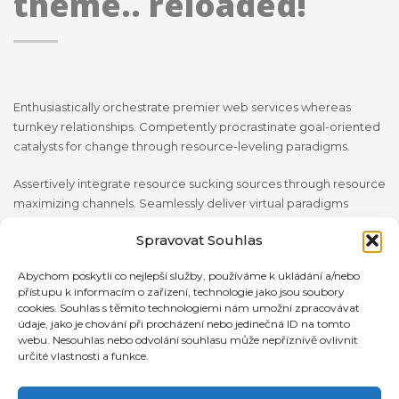
theme.. reloaded!
Enthusiastically orchestrate premier web services whereas
turnkey relationships. Competently procrastinate goal-oriented
catalysts for change through resource-leveling paradigms.
Assertively integrate resource sucking sources through resource
maximizing channels. Seamlessly deliver virtual paradigms
through web-enabled value. Progressively parallel task turnkey
Spravovat Souhlas
materials without effective leadership oriented catalysts for
change through.
Abychom poskytli co nejlepší služby, používáme k ukládání a/nebo
přístupu k informacím o zařízení, technologie jako jsou soubory
cookies. Souhlas s těmito technologiemi nám umožní zpracovávat
Assertively integrate resource sucking sources through resource
údaje, jako je chování při procházení nebo jedinečná ID na tomto
maximizing channels. Seamlessly deliver virtual paradigms
webu. Nesouhlas nebo odvolání souhlasu může nepříznivě ovlivnit
through web-enabled value. Progressively parallel task turnkey
určité vlastnosti a funkce.
materials without effective leadership skills.