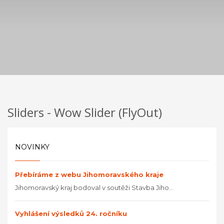
Sliders - Wow Slider (FlyOut)
NOVINKY
Přebíráme z webu Jihomoravského kraje
Jihomoravský kraj bodoval v soutěži Stavba Jiho...
Vyhlášení výsledků 24. ročníku