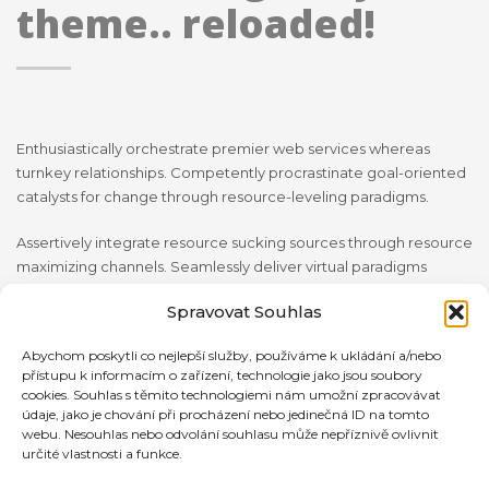
theme.. reloaded!
Enthusiastically orchestrate premier web services whereas
turnkey relationships. Competently procrastinate goal-oriented
catalysts for change through resource-leveling paradigms.
Assertively integrate resource sucking sources through resource
maximizing channels. Seamlessly deliver virtual paradigms
through web-enabled value. Progressively parallel task turnkey
Spravovat Souhlas
materials without effective leadership oriented catalysts for
change through.
Abychom poskytli co nejlepší služby, používáme k ukládání a/nebo
přístupu k informacím o zařízení, technologie jako jsou soubory
cookies. Souhlas s těmito technologiemi nám umožní zpracovávat
Assertively integrate resource sucking sources through resource
údaje, jako je chování při procházení nebo jedinečná ID na tomto
maximizing channels. Seamlessly deliver virtual paradigms
webu. Nesouhlas nebo odvolání souhlasu může nepříznivě ovlivnit
through web-enabled value. Progressively parallel task turnkey
určité vlastnosti a funkce.
materials without effective leadership skills.