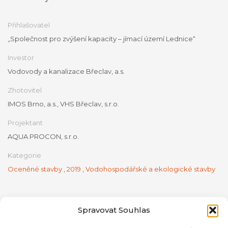
Přihlašovatel
„Společnost pro zvýšení kapacity – jímací území Lednice“
Investor
Vodovody a kanalizace Břeclav, a.s.
Zhotovitel
IMOS Brno, a.s., VHS Břeclav, s.r.o.
Projektant
AQUA PROCON, s.r.o.
Kategorie
Oceněné stavby
,
2019
,
Vodohospodářské a ekologické stavby
Spravovat Souhlas